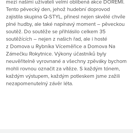
mezi našimi uživateli velmi oblíbená akce DOREMI.
Tento pěvecký den, jehož hudební doprovod
zajistila skupina Q-STYL, přinesl nejen skvělé chvíle
plné hudby, ale také napínavý moment – pěveckou
soutěž. Do soutěže se přihlásilo celkem 35
soutěžících – nejen z našich řad, ale i hosté
z Domova u Rybníka Víceměřice a Domova Na
Zámečku Rokytnice. Výkony účastníků byly
neuvěřitelně vyrovnané a všechny zpěváky bychom
mohli rovnou označit za vítěze. S každým tónem,
každým výstupem, každým potleskem jsme zažili
nezapomenutelný závěr léta.