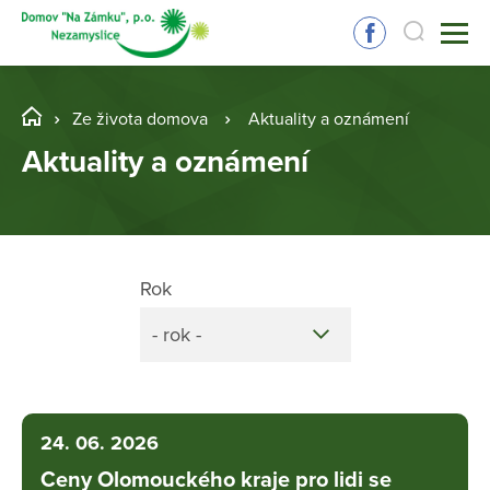
Ze života domova
Aktuality a oznámení
Aktuality a oznámení
Rok
- rok -
24. 06. 2026
Ceny Olomouckého kraje pro lidi se