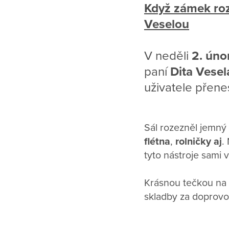
Když zámek roz
Veselou
V neděli
2. úno
paní
Dita Vesel
uživatele přene
Sál rozezněl jemný
flétna
,
rolničky aj
.
tyto nástroje sami
Krásnou tečkou na 
skladby za doprovo