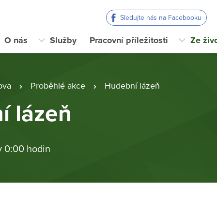
Sledujte nás na Facebooku
O nás
Služby
Pracovní příležitosti
Ze živ
ova
Proběhlé akce
Hudební lázeň
í lázeň
v 0:00 hodin