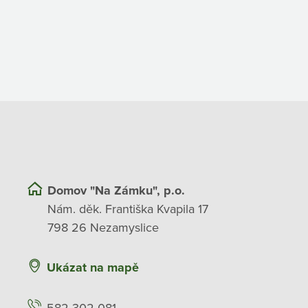
Domov "Na Zámku", p.o.
Nám. děk. Františka Kvapila 17
798 26 Nezamyslice
Ukázat na mapě
582 302 081