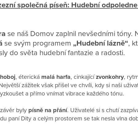
ezní společná píseň: Hudební odpoledne 
ra
se náš Domov zaplnil nevšedními tóny. N
á
se svým programem
„Hudební lázně“
, k
sly do světa hudební fantazie a radosti.
hoboj
, éterická
malá harfa
, cinkající
zvonkohry
, ryt
 Největší zážitek však přišel ve chvíli, kdy si naši uživ
 vyzkoušet a přímo vnímat vibrace každého tónu.
závěr byly
písně na přání
. Uživatelé si s chutí zazpí
du paní Dity a celým prostorem se tak nesla vlna dob