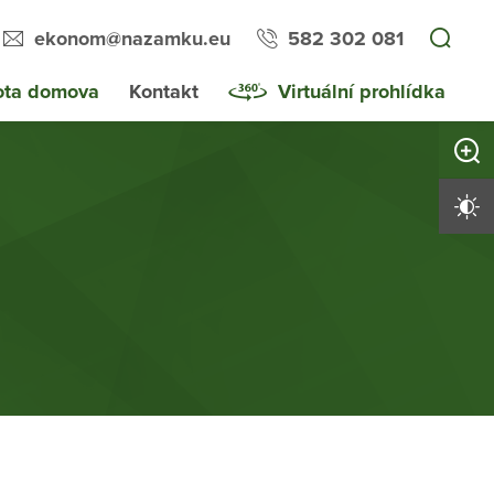
ekonom@nazamku.eu
582 302 081
ota domova
Kontakt
Virtuální prohlídka
Zvětši
Vysoký 