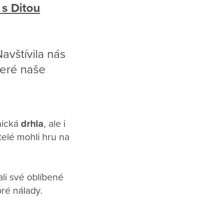
s Ditou
avštívila nás
teré naše
mická
drhla
, ale i
atelé mohli hru na
vali své oblíbené
ré nálady.