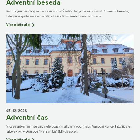
Adventní beseda
Pro zpříjemnění a zpestření čekání na Štědrý den jsme uspořádali Adventní besedu,
kde jsme společně s uživateli pohovořili na téma vánočních tradic.
Více o této akci
05. 12.
2023
Adventní čas
V čase adventním se uživatelé účastnili aktivit v obci (např. Vánoční koncert ZUŠ), ale
také aktivit v Domově "Na Zámku" (Mikulášské...
Více o této akci