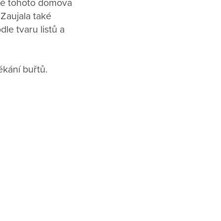
lé tohoto domova
 Zaujala také
dle tvaru listů a
ékání buřtů.