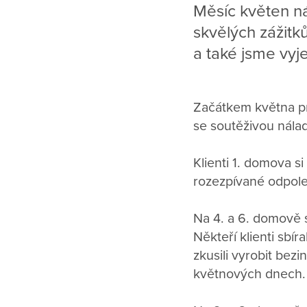
Měsíc květen ná
skvělých zážitk
a také jsme vyj
Začátkem května pro
se soutěživou nála
Klienti 1. domova s
rozezpívané odpole
Na 4. a 6. domově s
Někteří klienti sbír
zkusili vyrobit be
květnových dnech.