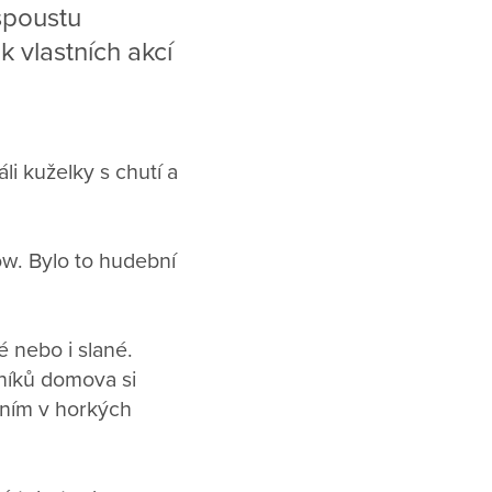
spoustu
k vlastních akcí
li kuželky s chutí a
ow. Bylo to hudební
 nebo i slané.
vníků domova si
ením v horkých