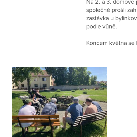
Na 2. a 3. domově 
společně prošli zah
zastávka u bylinkové
podle vůně.
Koncem května se kl