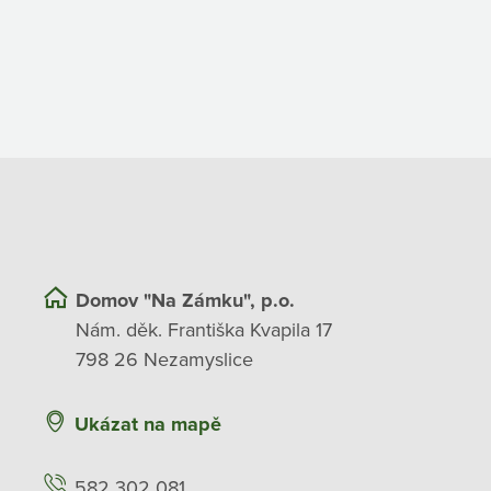
Domov "Na Zámku", p.o.
Nám. děk. Františka Kvapila 17
798 26 Nezamyslice
Ukázat na mapě
582 302 081