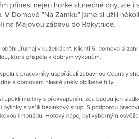
m přinesl nejen horké slunečné dny, ale i 
ů. V Domově "Na Zámku" jsme si užili několi
eli na Májovou zábavu do Rokytnice.
běhl „Turnaj v kuželkách“. Klienti 5. domova si zahrá
dou, která přispěla k dobrým výkonům.
i spolu s pracovníky uspořádali zábavnou Country sh
dne a domovem hlasitě zněly oblíbené hity.
i upekli muffiny s překvapením, zda budou jen sladké
ali bylinky a vařili bezinkový sirup. S podporou praco
zinkovou limonádu. Hotový nápoj byl výborným osvěž