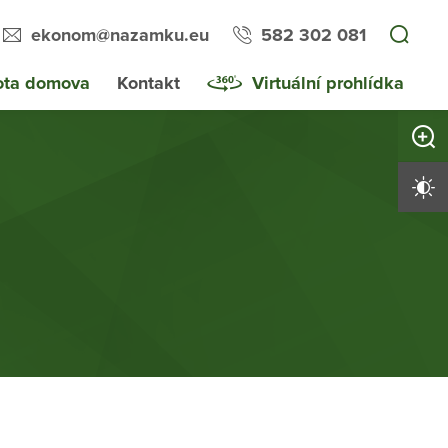
ekonom@nazamku.eu
582 302 081
ota domova
Kontakt
Virtuální prohlídka
Zvětši
Vysoký 