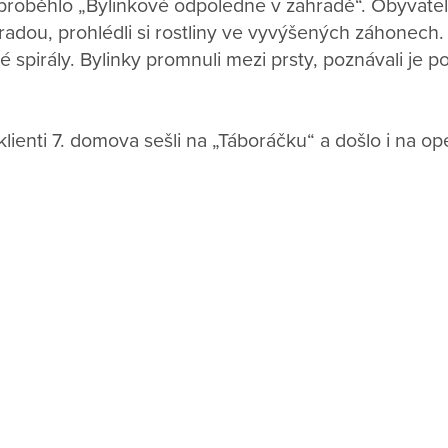
proběhlo „Bylinkové odpoledne v zahradě“. Obyvate
radou, prohlédli si rostliny ve vyvýšených záhonech.
 spirály. Bylinky promnuli mezi prsty, poznávali je po
ienti 7. domova sešli na „Táboráčku“ a došlo i na op