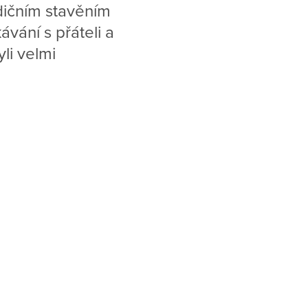
dičním stavěním
vání s přáteli a
li velmi