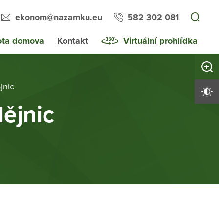
ekonom@nazamku.eu
582 302 081
ota domova
Kontakt
Virtuální prohlídka
Zvětši
jnic
Vysoký 
dějnic