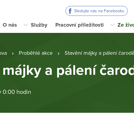
Sledujte nás na Facebooku
O nás
Služby
Pracovní příležitosti
Ze živ
ova
Proběhlé akce
Stavění májky a pálení čarodě
 májky a pálení čaro
v 0:00 hodin