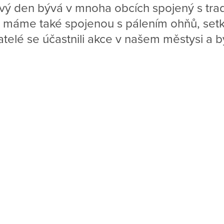
vý den bývá v mnoha obcích spojený s tra
i máme také spojenou s pálením ohňů, setká
telé se účastnili akce v našem městysi a by