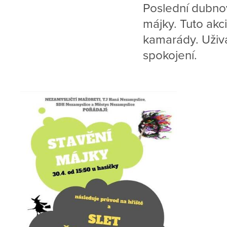
Poslední dubno
májky. Tuto akc
kamarády. Uživa
spokojení.